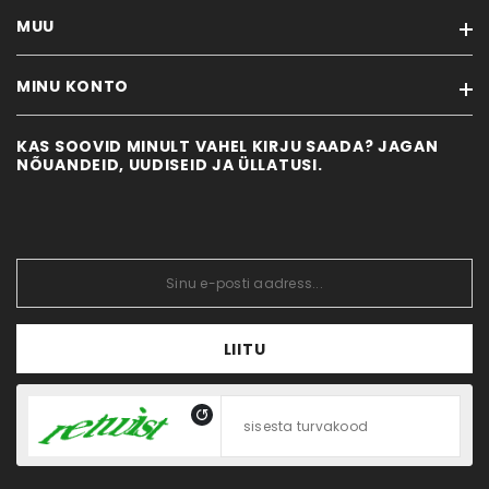
MUU
MÖÖBLIVÄRVID & TÖÖVAHENDID
VANA MÖÖBEL
MINU KONTO
Kaubamärgid
NÕUANDED
Soodustooted
KONTAKT
KAS SOOVID MINULT VAHEL KIRJU SAADA? JAGAN
Minu konto
Uued tooted
NÕUANDEID, UUDISEID JA ÜLLATUSI.
Tellimuste ajalugu
Sisukaart
Tellitud tooted
Soovikorv
Vaata võrdlust
LIITU