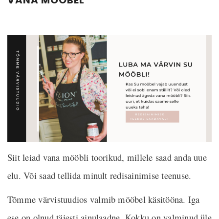
ET
VAATA TOODET
VAATA T
värv
Fusion mineraalvärv
Fusion mineraalv
Cambridge
House
Al. 6,95 €
Al. 6,9
Siit leiad vana mööbli toorikud, millele saad anda uue
elu. Või saad tellida minult redisainimise teenuse.
Tõmme värvistuudios valmib mööbel käsitööna. Iga
ese on olnud täiesti ainulaadne. Kokku on valminud üle