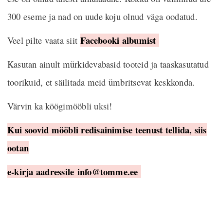
300 eseme ja nad on uude koju olnud väga oodatud.
Facebooki
albumist
Veel pilte vaata siit
Kasutan ainult mürkidevabasid tooteid ja taaskasutatud
toorikuid, et säilitada meid ümbritsevat keskkonda.
Värvin ka köögimööbli uksi!
Kui soovid mööbli redisainimise teenust tellida, siis
ootan
e-kirja aadressile
info@tomme.ee