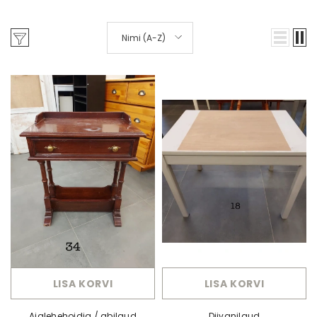
Nimi (A-Z)
LISA KORVI
LISA KORVI
Ajalehehoidja / abilaud
Diivanilaud