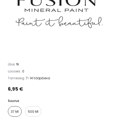
tk
Ühik:
Laoseis:
0
Tarneaeg:
7-14 tööpäeva
6,95 €
Suurus
37 Ml
500 Ml