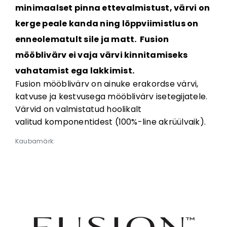
minimaalset pinna ettevalmistust, värvi on
kerge peale kanda ning lõppviimistlus on
enneolematult sile ja matt. Fusion
mööblivärv ei vaja värvi kinnitamiseks
vahatamist ega lakkimist.
Fusion mööblivärv on ainuke erakordse värvi,
katvuse ja kestvusega mööblivärv isetegijatele.
Värvid on valmistatud hoolikalt
valitud komponentidest (100%-line akrüülvaik).
Kaubamärk: