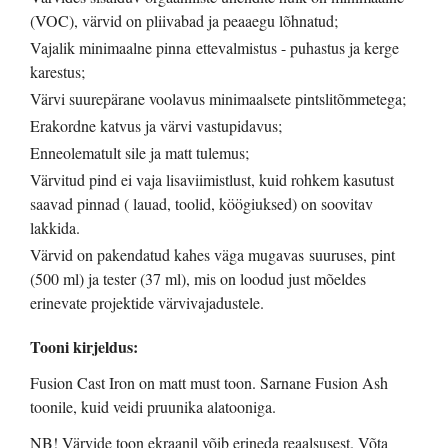
(VOC), värvid on pliivabad ja peaaegu lõhnatud;
Vajalik minimaalne pinna ettevalmistus - puhastus ja kerge
karestus;
Värvi suurepärane voolavus minimaalsete pintslitõmmetega;
Erakordne katvus ja värvi vastupidavus;
Enneolematult sile ja matt tulemus;
Värvitud pind ei vaja lisaviimistlust, kuid rohkem kasutust
saavad pinnad ( lauad, toolid, köögiuksed) on soovitav
lakkida.
Värvid on pakendatud kahes väga mugavas suuruses, pint
(500 ml) ja tester (37 ml), mis on loodud just mõeldes
erinevate projektide värvivajadustele.
Tooni kirjeldus:
Fusion Cast Iron on matt must toon. Sarnane Fusion Ash
toonile, kuid veidi pruunika alatooniga.
NB! Värvide toon ekraanil võib erineda reaalsusest. Võta