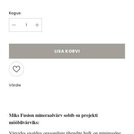
Kogus:
LISA KORVI
Võrdle
Miks Fusion mineraalvärv sobib su projekti
mööblivärviks:
Värvides sisalduv orgaaniliste ühendite hulk on minimaalne