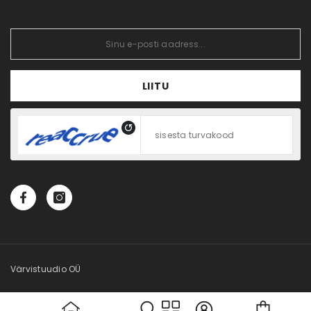
Tellitud tooted
Soovikorv
Vaata võrdlust
LIITU
Värvistuudio OÜ
Cart