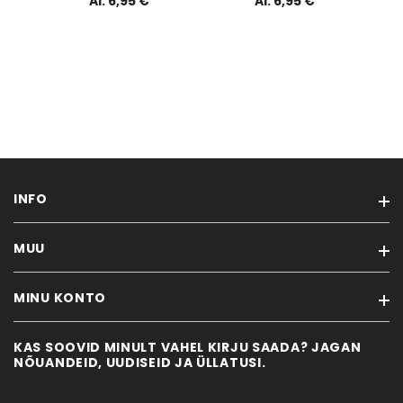
Al. 6,95 €
Al. 6,95 €
INFO
MUU
MÖÖBLIVÄRVID & TÖÖVAHENDID
VANA MÖÖBEL
MINU KONTO
Kaubamärgid
NÕUANDED
Soodustooted
KONTAKT
KAS SOOVID MINULT VAHEL KIRJU SAADA? JAGAN
Minu konto
Uued tooted
NÕUANDEID, UUDISEID JA ÜLLATUSI.
Tellimuste ajalugu
Sisukaart