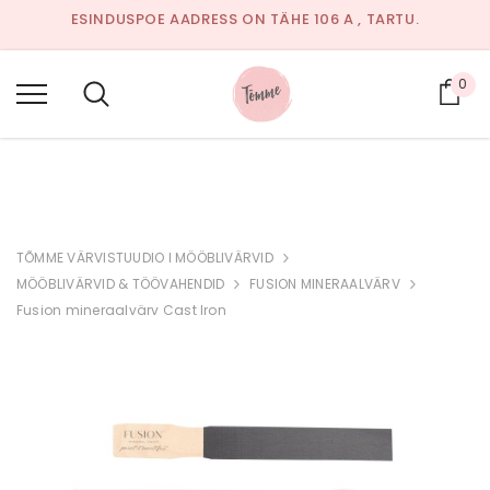
ESINDUSPOE AADRESS ON TÄHE 106 A , TARTU.
AVATUD:
JUULIKUUS EELNEVAL KOKKULEPPEL TELEFONIL
53326649 VÕI E-MAILI TEEL.
0
Ost
SAADA KIRI:
INFO@TOMME.EE
TÕMME VÄRVISTUUDIO I MÖÖBLIVÄRVID
MÖÖBLIVÄRVID & TÖÖVAHENDID
FUSION MINERAALVÄRV
Fusion mineraalvärv Cast Iron