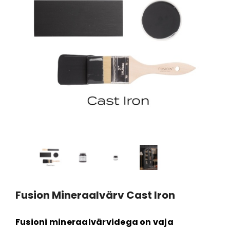
ET
VAATA TOODET
VAATA T
värv
Fusion mineraalvärv
Fusion mineraalv
Cambridge
House
Al. 6,95 €
Al. 6,9
Fusion Mineraalvärv Cast Iron
Fusioni mineraalvärvidega on vaja