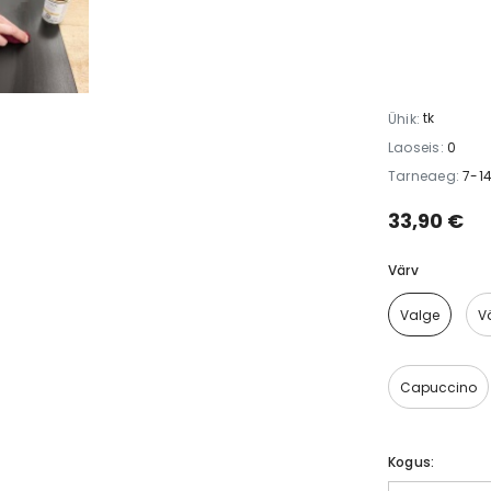
tk
Ühik:
Laoseis:
0
Tarneaeg:
7-1
33,90 €
Värv
Valge
V
Capuccino
Kogus: