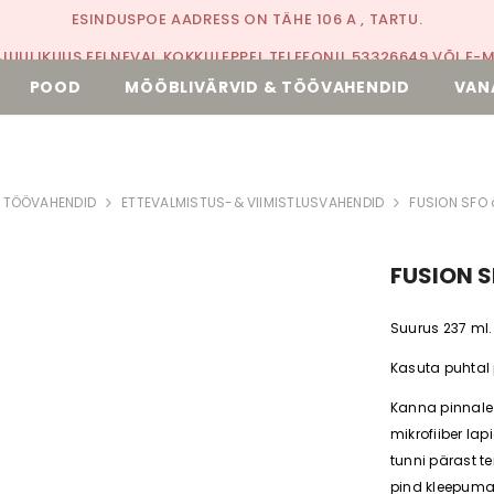
ESINDUSPOE AADRESS ON TÄHE 106 A , TARTU.
JUULIKUUS EELNEVAL KOKKULEPPEL TELEFONIL 53326649 VÕI E-MA
POOD
MÖÖBLIVÄRVID & TÖÖVAHENDID
VAN
SAADA KIRI:
INFO@TOMME.EE
 TÖÖVAHENDID
ETTEVALMISTUS-& VIIMISTLUSVAHENDID
FUSION SFO õ
FUSION S
Suurus 237 ml.
Kasuta puhtal 
Kanna pinnale l
mikrofiiber l
tunni pärast te
pind kleepuma