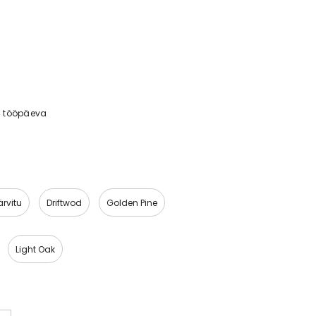
4 tööpäeva
ärvitu
Driftwod
Golden Pine
Light Oak