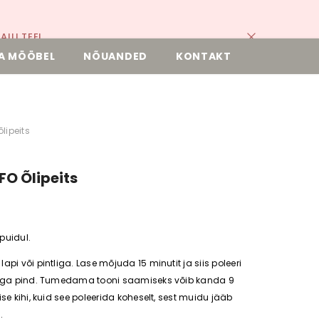
ILI TEEL.
A MÖÖBEL
NÕUANDED
KONTAKT
lipeits
FO Õlipeits
puidul.
api või pintliga. Lase mõjuda 15 minutit ja siis poleeri
apiga pind. Tumedama tooni saamiseks võib kanda 9
ise kihi, kuid see poleerida koheselt, sest muidu jääb
.