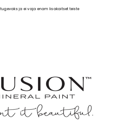
 tugevaks ja ei vaja enam lisakaitset teiste
hestler
FUSION mineraalvärv Chestnut
Fusion mineraalvä
Mare
Conservatory
Al. 6,95 €
Al. 6,95 €