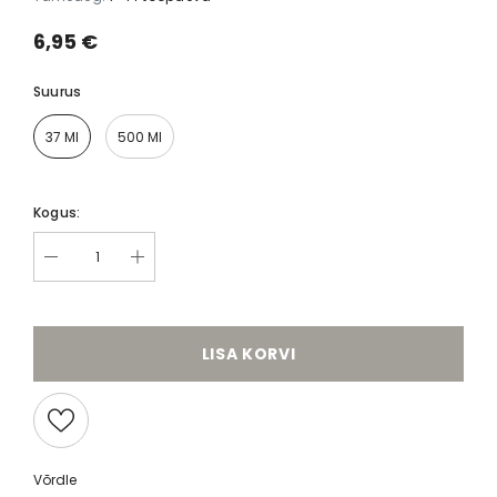
6,95 €
Suurus
37 Ml
500 Ml
Kogus:
LISA KORVI
Võrdle