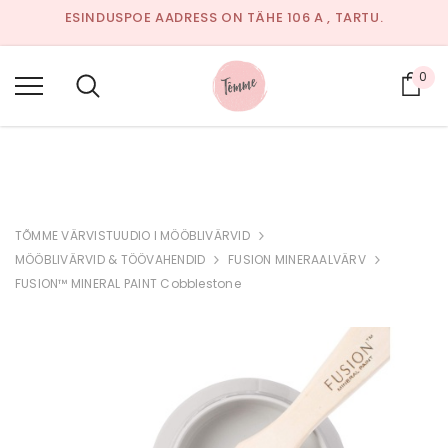
ESINDUSPOE AADRESS ON TÄHE 106 A , TARTU.
AVATUD:
JUULIKUUS EELNEVAL KOKKULEPPEL TELEFONIL
53326649 VÕI E-MAILI TEEL.
0
Ost
SAADA KIRI:
INFO@TOMME.EE
TÕMME VÄRVISTUUDIO I MÖÖBLIVÄRVID
MÖÖBLIVÄRVID & TÖÖVAHENDID
FUSION MINERAALVÄRV
FUSION™ MINERAL PAINT Cobblestone