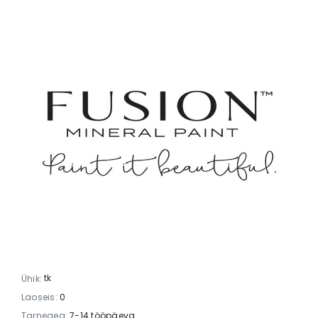
tk
Ühik:
Laoseis:
0
Tarneaeg:
7-14 tööpäeva