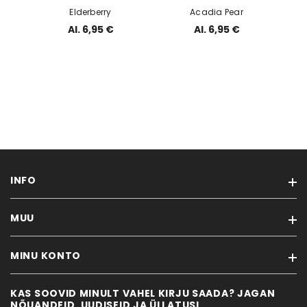
Elderberry
Acadia Pear
Al. 6,95 €
Al. 6,95 €
INFO
MUU
MÖÖBLIVÄRVID & TÖÖVAHENDID
VANA MÖÖBEL
MINU KONTO
Kaubamärgid
NÕUANDED
Soodustooted
KONTAKT
KAS SOOVID MINULT VAHEL KIRJU SAADA? JAGAN
Minu konto
Uued tooted
NÕUANDEID, UUDISEID JA ÜLLATUSI.