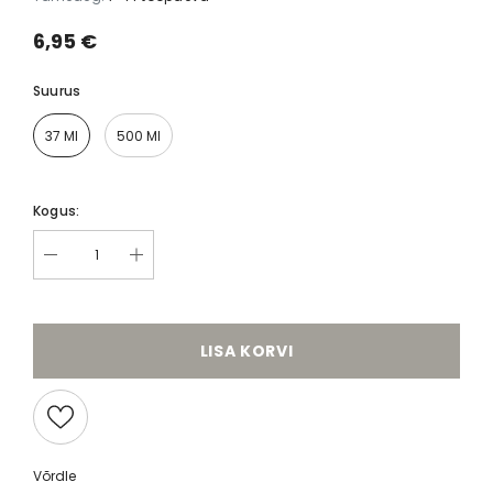
6,95 €
Suurus
37 Ml
500 Ml
Kogus:
LISA KORVI
Võrdle