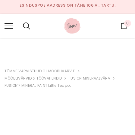
ESINDUSPOE AADRESS ON TÄHE 106 A , TARTU.
AVATUD:
JUULIKUUS EELNEVAL KOKKULEPPEL TELEFONIL
53326649 VÕI E-MAILI TEEL.
0
Ost
SAADA KIRI:
INFO@TOMME.EE
TÕMME VÄRVISTUUDIO I MÖÖBLIVÄRVID
MÖÖBLIVÄRVID & TÖÖVAHENDID
FUSION MINERAALVÄRV
FUSION™ MINERAL PAINT Little Teapot