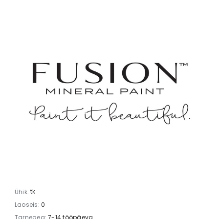
tk
Ühik:
Laoseis:
0
Tarneaeg:
7-14 tööpäeva