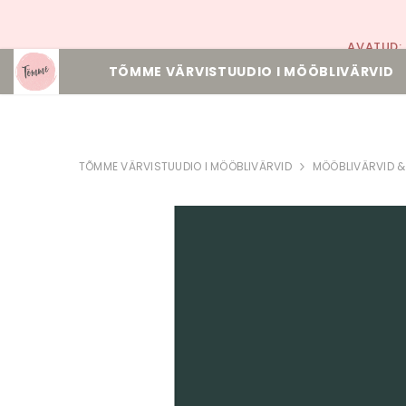
AVATUD:
TÕMME VÄRVISTUUDIO I MÖÖBLIVÄRVID
TÕMME VÄRVISTUUDIO I MÖÖBLIVÄRVID
MÖÖBLIVÄRVID &