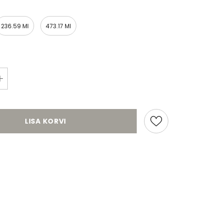
236.59 Ml
473.17 Ml
hestler
FUSION mineraalvärv Chestnut
Fusion mineraalvä
Mare
Conservatory
Al. 6,95 €
Al. 6,95 €
LISA KORVI