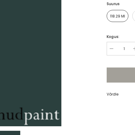
Suurus
Carriage
118.29 Ml
Fusion mineraalvärv Cast Iron
Fusion mineraalvärv C
Al. 6,95 €
Al. 6,95 €
Kogus:
Võrdle