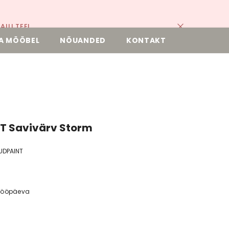
ILI TEEL.
A MÖÖBEL
NÕUANDED
KONTAKT
T Savivärv Storm
UDPAINT
 tööpäeva