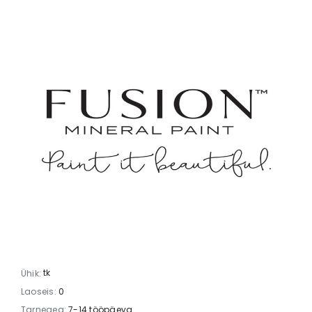
tk
Ühik:
Laoseis:
0
Tarneaeg:
7-14 tööpäeva