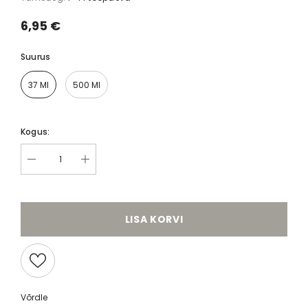
6,95 €
Suurus
37 Ml
500 Ml
Kogus:
LISA KORVI
Võrdle