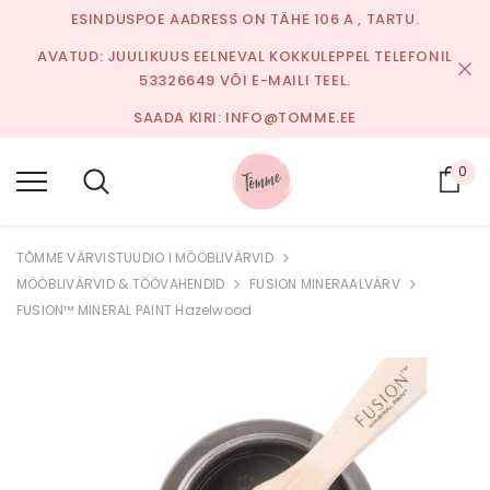
ESINDUSPOE AADRESS ON TÄHE 106 A , TARTU.
AVATUD:
JUULIKUUS EELNEVAL KOKKULEPPEL TELEFONIL
53326649 VÕI E-MAILI TEEL.
SAADA KIRI:
INFO@TOMME.EE
0
Ost
TÕMME VÄRVISTUUDIO I MÖÖBLIVÄRVID
MÖÖBLIVÄRVID & TÖÖVAHENDID
FUSION MINERAALVÄRV
FUSION™ MINERAL PAINT Hazelwood